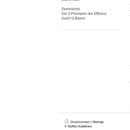
Demnächst:
Die 3-Prinzipien der Effizenz
(nach G.Beyer)
Druckversion
|
Sitemap
© Steffen Koblienko