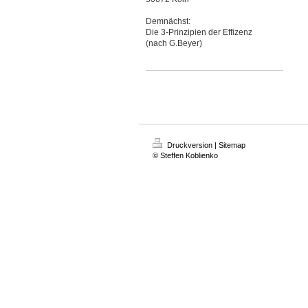
Demnächst:
Die 3-Prinzipien der Effizenz
(nach G.Beyer)
Druckversion
|
Sitemap
© Steffen Koblienko